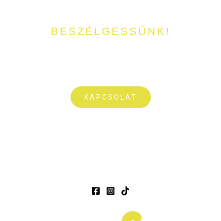
BESZÉLGESSÜNK!
Kérdésetek lenne a tóval, horgászattal vagy foglalással
kapcsolatban? Írjatok nekünk pár sort vagy csörgessetek meg
bátran!
KAPCSOLAT