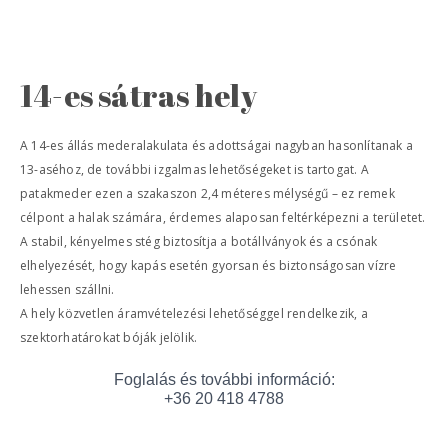
14-es sátras hely
A 14-es állás mederalakulata és adottságai nagyban hasonlítanak a
13-aséhoz, de további izgalmas lehetőségeket is tartogat. A
patakmeder ezen a szakaszon 2,4 méteres mélységű – ez remek
célpont a halak számára, érdemes alaposan feltérképezni a területet.
A stabil, kényelmes stég biztosítja a botállványok és a csónak
elhelyezését, hogy kapás esetén gyorsan és biztonságosan vízre
lehessen szállni.
A hely közvetlen áramvételezési lehetőséggel rendelkezik, a
szektorhatárokat bóják jelölik.
Foglalás és további információ:
+36 20 418 4788