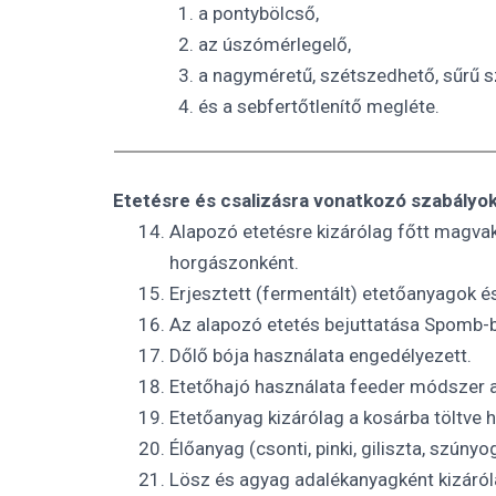
a pontybölcső,
az úszómérlegelő,
a nagyméretű, szétszedhető, sűrű s
és a sebfertőtlenítő megléte.
Etetésre és csalizásra vonatkozó szabályok
Alapozó etetésre kizárólag főtt magva
horgászonként.
Erjesztett (fermentált) etetőanyagok 
Az alapozó etetés bejuttatása Spomb-ba
Dőlő bója használata engedélyezett.
Etetőhajó használata feeder módszer 
Etetőanyag kizárólag a kosárba töltv
Élőanyag (csonti, pinki, giliszta, szún
Lösz és agyag adalékanyagként kizáról