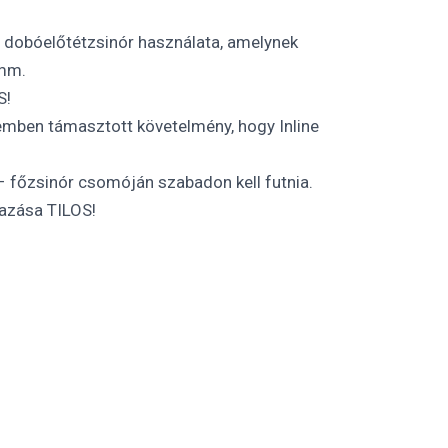
dobóelőtétzsinór használata, amelynek
 mm.
S!
emben támasztott követelmény, hogy Inline
– főzsinór csomóján szabadon kell futnia.
mazása TILOS!