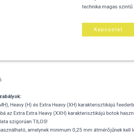
technika magas szintű 
Kapcsolat
6
zabályok:
), Heavy (H) és Extra Heavy (XH) karakterisztikájú feederbo
bbá az Extra Extra Heavy (XXH) karakterisztikájú botok haszn
lata szigorúan TILOS!
 használható, amelynek minimum 0,25 mm átmérőjűnek kell l