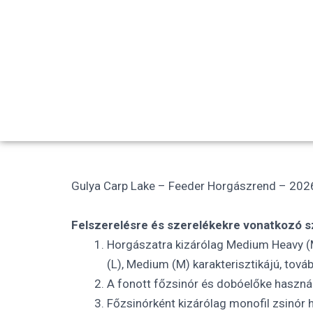
Gulya Carp Lake – Feeder Horgászrend – 202
Felszerelésre és szerelékekre vonatkozó s
Horgászatra kizárólag Medium Heavy (MH
(L), Medium (M) karakterisztikájú, tová
A fonott főzsinór és dobóelőke haszná
Főzsinórként kizárólag monofil zsinór