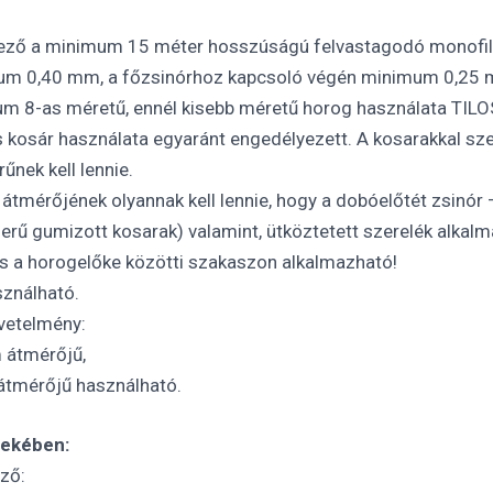
ező a minimum 15 méter hosszúságú felvastagodó monofil 
imum 0,40 mm, a főzsinórhoz kapcsoló végén minimum 0,25
m 8-as méretű, ennél kisebb méretű horog használata TILO
kosár használata egyaránt engedélyezett. A kosarakkal sz
űnek kell lennie.
átmérőjének olyannak kell lennie, hogy a dobóelőtét zsinór 
erű gumizott kosarak) valamint, ütköztetett szerelék alkal
és a horogelőke közötti szakaszon alkalmazható!
sználható.
vetelmény:
 átmérőjű,
átmérőjű használható.
dekében:
ző: