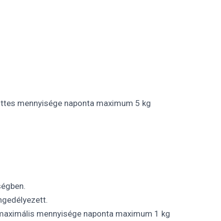
együttes mennyisége naponta maximum 5 kg
ségben.
engedélyezett.
ó, maximális mennyisége naponta maximum 1 kg