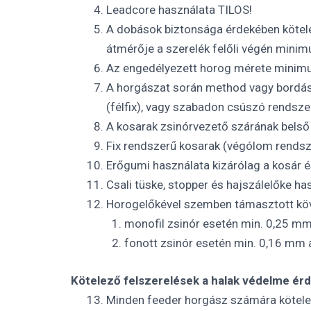
Leadcore használata TILOS!
A dobások biztonsága érdekében kötel
átmérője a szerelék felőli végén min
Az engedélyezett horog mérete minimu
A horgászat során method vagy bordás 
(félfix), vagy szabadon csúszó rendszer
A kosarak zsinórvezető szárának belső 
Fix rendszerű kosarak (végólom rendsz
Erőgumi használata kizárólag a kosár 
Csali tüske, stopper és hajszálelőke ha
Horogelőkével szemben támasztott kö
monofil zsinór esetén min. 0,25 mm
fonott zsinór esetén min. 0,16 mm 
Kötelező felszerelések a halak védelme ér
Minden feeder horgász számára kötele