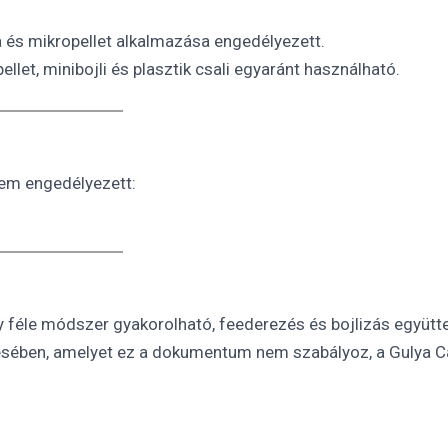
és mikropellet alkalmazása engedélyezett.
llet, minibojli és plasztik csali egyaránt használható.
nem engedélyezett:
 féle módszer gyakorolható, feederezés és bojlizás együt
sében, amelyet ez a dokumentum nem szabályoz, a Gulya Ca