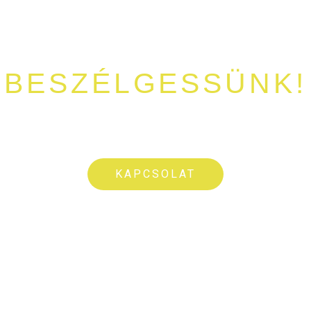
BESZÉLGESSÜNK!
setek lenne a tóval, horgászattal vagy foglalással kapcsol
Csörgessetek meg bátran!
KAPCSOLAT