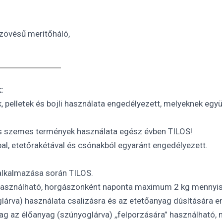
zövésű merítőháló,
:
k, pelletek és bojli használata engedélyezett, melyeknek 
és szemes termények használata egész évben TILOS!
l, etetőrakétával és csónakból egyaránt engedélyezett.
alkalmazása során TILOS.
e használható, horgászonként naponta maximum 2 kg mennyi
yoglárva) használata csalizásra és az etetőanyag dúsítására 
ag az élőanyag (szúnyoglárva) ,,felporzására” használhat