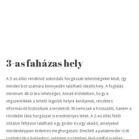
3-as faházas hely
A 3-as állás rendkívül sokoldalú horgászati lehetőségeket kínál, így
minden bot számára könnyedén található ideális hely. A foglalás
minimum 48 órára lehetséges. Annak érdekében, hogy a
végszerelékek a lehető legjobb helyre kerüljenek, részletes
információt biztosítunk a területről. Itt nemcsak a hosszabb, hanem a
rövidebb távú horgászat is eredményes lehet. A 2-es állás felőli
oldalon féltávon található egy gödör és egy akadó, amelyeket
mindenképpen érdemes meghorgászni. Emellett a patakmeder is itt
csatlakozik a halágyhoz, valamint a szemben lévő nádfal is teljes