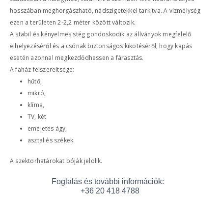
hosszában meghorgászható, nádszigetekkel tarkítva. A vízmélység
ezen a területen 2-2,2 méter között változik.
A stabil és kényelmes stég gondoskodik az állványok megfelelő
elhelyezéséről és a csónak biztonságos kikötéséről, hogy kapás
esetén azonnal megkezdődhessen a fárasztás.
A faház felszereltsége:
hűtő,
mikró,
klíma,
TV, két
emeletes ágy,
asztal és székek.
A szektorhatárokat bóják jelölik.
Foglalás és további információk:
+36 20 418 4788