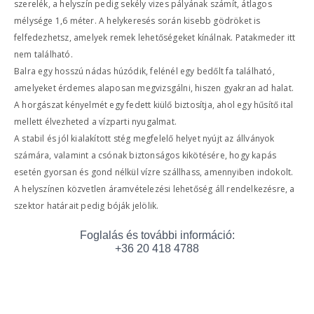
szerelék, a helyszín pedig sekély vizes pályának számít, átlagos
mélysége 1,6 méter. A helykeresés során kisebb gödröket is
felfedezhetsz, amelyek remek lehetőségeket kínálnak. Patakmeder itt
nem található.
Balra egy hosszú nádas húzódik, felénél egy bedőlt fa található,
amelyeket érdemes alaposan megvizsgálni, hiszen gyakran ad halat.
A horgászat kényelmét egy fedett kiülő biztosítja, ahol egy hűsítő ital
mellett élvezheted a vízparti nyugalmat.
A stabil és jól kialakított stég megfelelő helyet nyújt az állványok
számára, valamint a csónak biztonságos kikötésére, hogy kapás
esetén gyorsan és gond nélkül vízre szállhass, amennyiben indokolt.
A helyszínen közvetlen áramvételezési lehetőség áll rendelkezésre, a
szektor határait pedig bóják jelölik.
Foglalás és további információ:
+36 20 418 4788