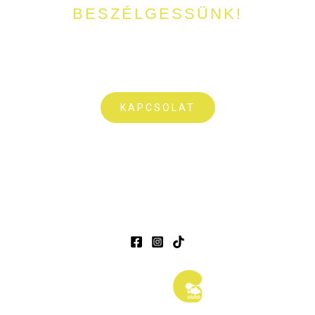
BESZÉLGESSÜNK!
Kérdésetek lenne a tóval, horgászattal vagy foglalással
kapcsolatban? Írjatok nekünk pár sort vagy csörgessetek meg
bátran!
KAPCSOLAT