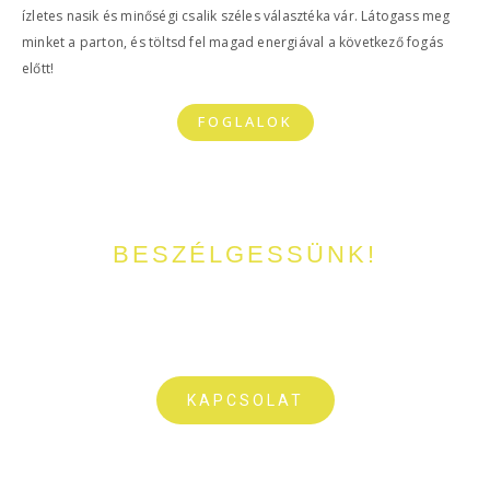
ízletes nasik és minőségi csalik széles választéka vár. Látogass meg
minket a parton, és töltsd fel magad energiával a következő fogás
előtt!
FOGLALOK
BESZÉLGESSÜNK!
Kérdésetek lenne a tóval, horgászattal vagy foglalással
kapcsolatban? Írjatok nekünk pár sort vagy csörgessetek meg
bátran!
KAPCSOLAT