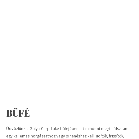
BÜFÉ
Üdvözlünk a Gulya Carp Lake büféjében! Itt mindent megtalálsz, ami
egy kellemes horgászathoz vagy pihenéshez kell: üdítők, frissítők,